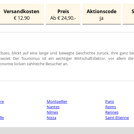
Versandkosten
Preis
Aktionscode
€ 12.90
Ab € 24,90.-
ja
Elsass, blickt auf eine lange und bewegte Geschichte zurück. Ihre ganz b
eziel. Der Tourismus ist ein wichtiger Wirtschaftsfaktor, vor allem di
nomie locken zahlreiche Besucher an.
re
Montpellier
Paris
Nantes
Reims
Nîmes
Rennes
lle
Nizza
Saint-Etienne