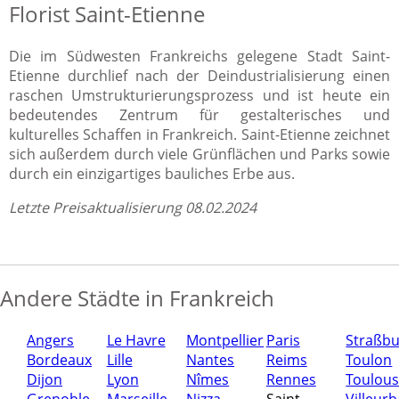
Florist Saint-Etienne
Die im Südwesten Frankreichs gelegene Stadt Saint-
Etienne durchlief nach der Deindustrialisierung einen
raschen Umstrukturierungsprozess und ist heute ein
bedeutendes Zentrum für gestalterisches und
kulturelles Schaffen in Frankreich. Saint-Etienne zeichnet
sich außerdem durch viele Grünflächen und Parks sowie
durch ein einzigartiges bauliches Erbe aus.
Letzte Preisaktualisierung 08.02.2024
Andere Städte in Frankreich
Angers
Le Havre
Montpellier
Paris
Straßb
Bordeaux
Lille
Nantes
Reims
Toulon
Dijon
Lyon
Nîmes
Rennes
Toulou
Grenoble
Marseille
Nizza
Saint-
Villeur